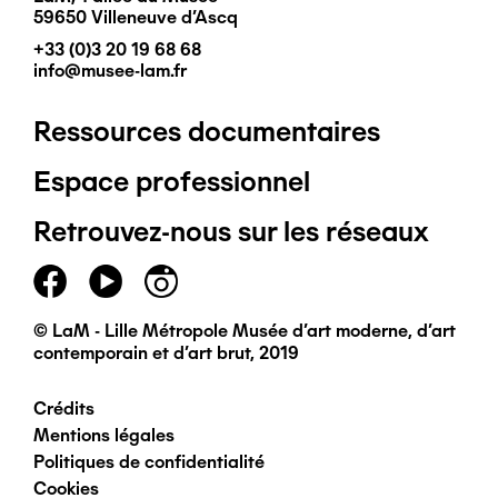
59650 Villeneuve d'Ascq
+33 (0)3 20 19 68 68
info@musee-lam.fr
Ressources documentaires
Pied
Espace professionnel
de
Retrouvez-nous sur les réseaux
page
principal
© LaM - Lille Métropole Musée d'art moderne, d'art
contemporain et d'art brut, 2019
Crédits
Pied
Mentions légales
Politiques de confidentialité
de
Cookies