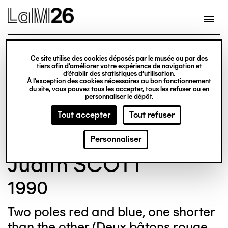
Gestion des cookies
Ce site utilise des cookies déposés par le musée ou par des
Aller
tiers afin d’améliorer votre expérience de navigation et
d’établir des statistiques d’utilisation.
au
À l’exception des cookies nécessaires au bon fonctionnement
du site, vous pouvez tous les accepter, tous les refuser ou en
contenu
© Crédit photo : DUBART Cécile
©
personnaliser le dépôt.
principal
Tout accepter
Tout refuser
Personnaliser
Judith SCOTT
1990
Two poles red and blue, one shorter
than the other (Deux bâtons rouge