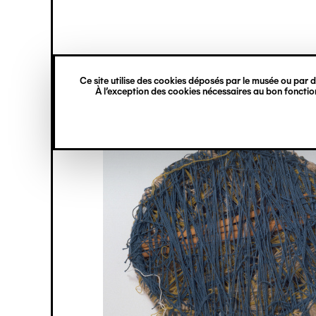
princ
Gestion des cookies
Navigation
verticale
Ce site utilise des cookies déposés par le musée ou par de
Aller
À l’exception des cookies nécessaires au bon fonction
au
contenu
principal