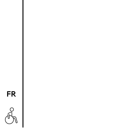
FR
EN