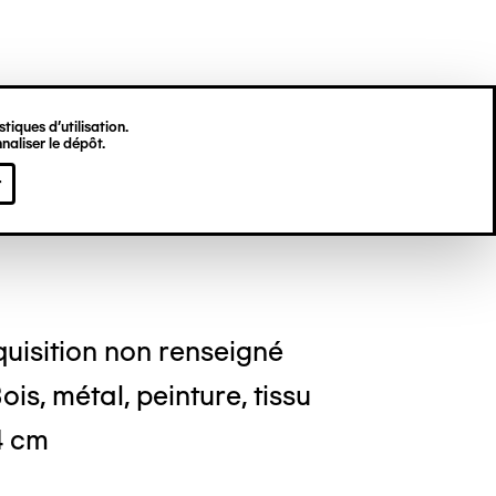
tiques d’utilisation.
naliser le dépôt.
re PETIT
r
uisition non renseigné
is, métal, peinture, tissu
 4 cm