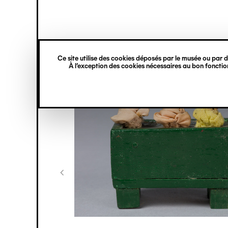
princ
Gestion des cookies
Navigation
verticale
Ce site utilise des cookies déposés par le musée ou par de
Aller
À l’exception des cookies nécessaires au bon fonction
au
contenu
principal