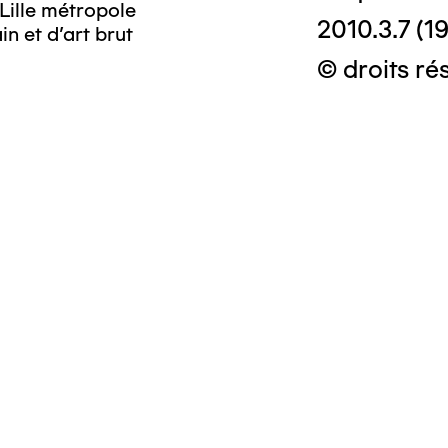
Lille métropole
© Crédit photo
2010.3.7 (19
n et d’art brut
musée d’art mo
© droits ré