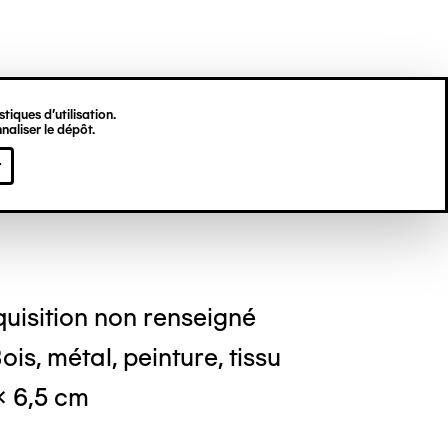
tiques d’utilisation.
naliser le dépôt.
re PETIT
r
uisition non renseigné
is, métal, peinture, tissu
 x 6,5 cm