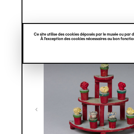
princ
Gestion des cookies
Navigation
verticale
Ce site utilise des cookies déposés par le musée ou par de
Aller
À l’exception des cookies nécessaires au bon fonction
au
contenu
principal