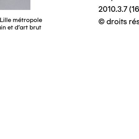
2010.3.7 (16
Lille métropole
© Crédit photo
© droits ré
n et d’art brut
musée d’art mo