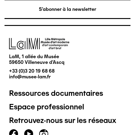
S'abonner à la newsletter
Image
LaM, 1 allée du Musée
59650 Villeneuve d'Ascq
+33 (0)3 20 19 68 68
info@musee-lam.fr
Ressources documentaires
Pied
Espace professionnel
de
Retrouvez-nous sur les réseaux
page