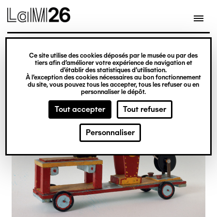
Gestion des cookies
Ce site utilise des cookies déposés par le musée ou par des
Aller
tiers afin d’améliorer votre expérience de navigation et
d’établir des statistiques d’utilisation.
au
À l’exception des cookies nécessaires au bon fonctionnement
du site, vous pouvez tous les accepter, tous les refuser ou en
contenu
personnaliser le dépôt.
principal
Tout accepter
Tout refuser
Personnaliser