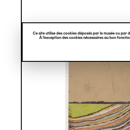
princ
Gestion des cookies
Navigation
verticale
Ce site utilise des cookies déposés par le musée ou par de
Aller
À l’exception des cookies nécessaires au bon fonction
au
contenu
principal