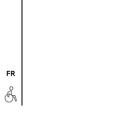
FR
EN