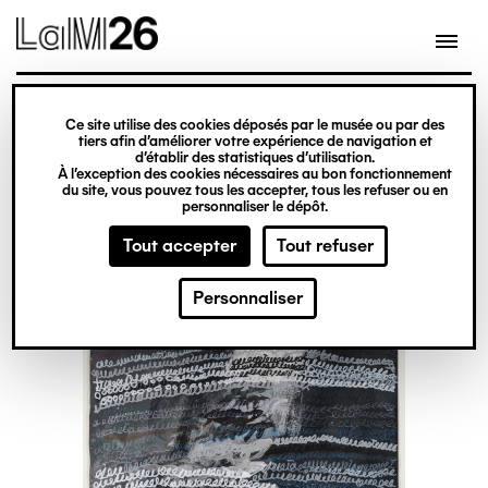
Gestion des cookies
Ce site utilise des cookies déposés par le musée ou par des
Aller
tiers afin d’améliorer votre expérience de navigation et
d’établir des statistiques d’utilisation.
au
À l’exception des cookies nécessaires au bon fonctionnement
du site, vous pouvez tous les accepter, tous les refuser ou en
contenu
personnaliser le dépôt.
principal
Tout accepter
Tout refuser
Personnaliser