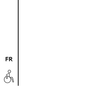
FR
EN