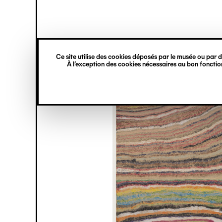
princ
Gestion des cookies
Navigation
verticale
Ce site utilise des cookies déposés par le musée ou par de
Aller
À l’exception des cookies nécessaires au bon fonction
au
contenu
principal