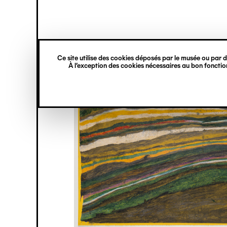
princ
Gestion des cookies
Navigation
verticale
Ce site utilise des cookies déposés par le musée ou par de
Aller
À l’exception des cookies nécessaires au bon fonction
au
contenu
principal