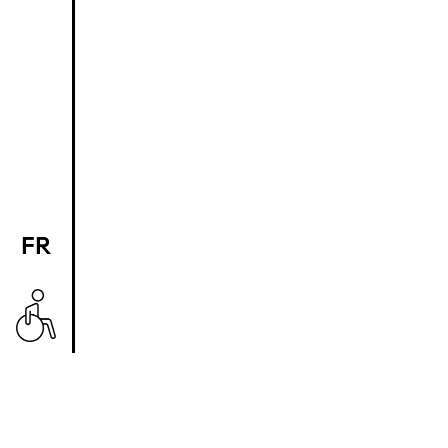
FR
EN