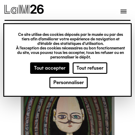
Gestion des cookies
Ce site utilise des cookies déposés par le musée ou par des
Aller
tiers afin d’améliorer votre expérience de navigation et
d’établir des statistiques d’utilisation.
au
À l’exception des cookies nécessaires au bon fonctionnement
du site, vous pouvez tous les accepter, tous les refuser ou en
contenu
personnaliser le dépôt.
principal
Tout accepter
Tout refuser
Personnaliser