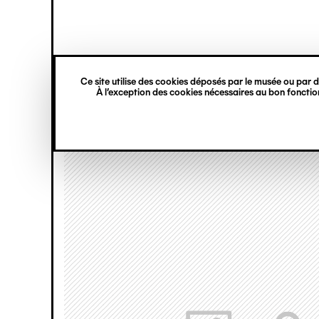
princ
Gestion des cookies
Navigation
verticale
Ce site utilise des cookies déposés par le musée ou par de
Aller
À l’exception des cookies nécessaires au bon fonction
au
contenu
principal