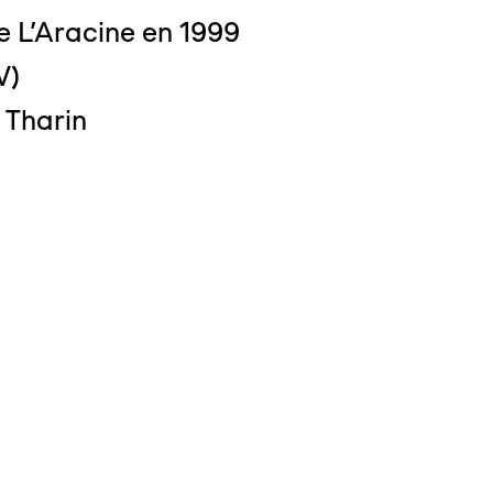
e L'Aracine en 1999
V)
 Tharin