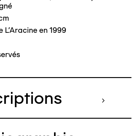
igné
 cm
e L'Aracine en 1999
servés
criptions