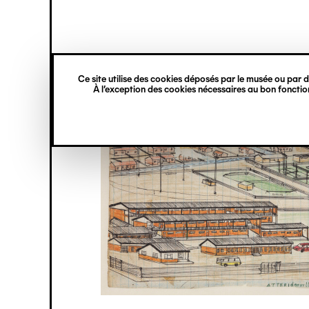
princ
Gestion des cookies
Navigation
verticale
Ce site utilise des cookies déposés par le musée ou par de
Aller
À l’exception des cookies nécessaires au bon fonction
au
contenu
principal