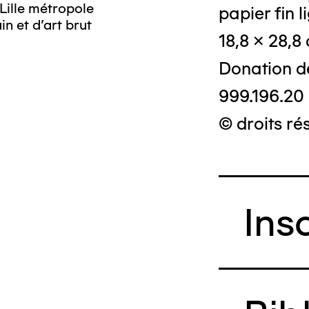
Lille métropole
papier fin l
n et d’art brut
18,8 x 28,8
Donation d
999.196.20
© droits ré
Ins