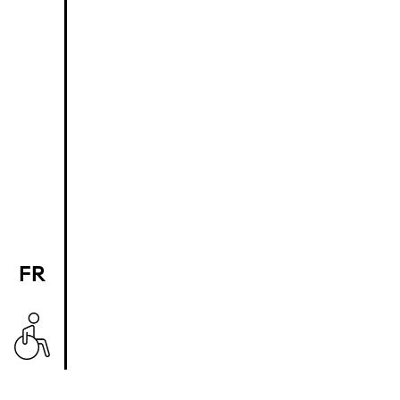
FR
EN