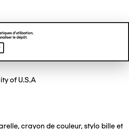
tiques d’utilisation.
naliser le dépôt.
s MATIYANE
r
ty of U.S.A
relle, crayon de couleur, stylo bille et