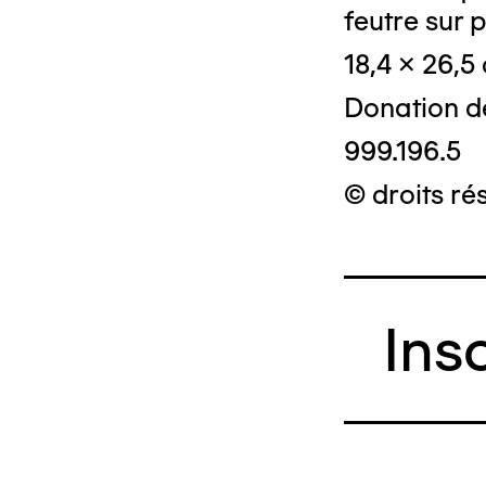
feutre sur p
18,4 x 26,5
Donation d
999.196.5
© droits ré
Ins