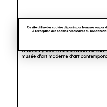
princ
Gestion des cookies
Navigation
verticale
Ce site utilise des cookies déposés par le musée ou par de
Aller
À l’exception des cookies nécessaires au bon fonction
au
contenu
principal
© Crédit photo : Nicolas Dewitte/LaM 
musée d’art moderne d’art contemporai