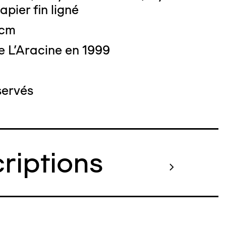
apier fin ligné
 cm
e L'Aracine en 1999
servés
criptions