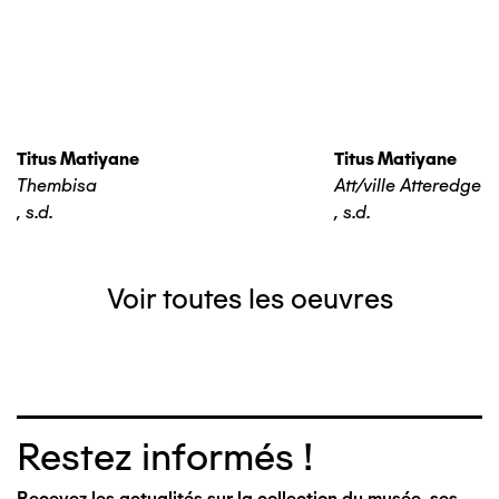
Titus Matiyane
Titus Matiyane
Thembisa
Att/ville Atteredgevil
,
s.d.
,
s.d.
Voir toutes les oeuvres
Restez informés !
Recevez les actualités sur la collection du musée, ses