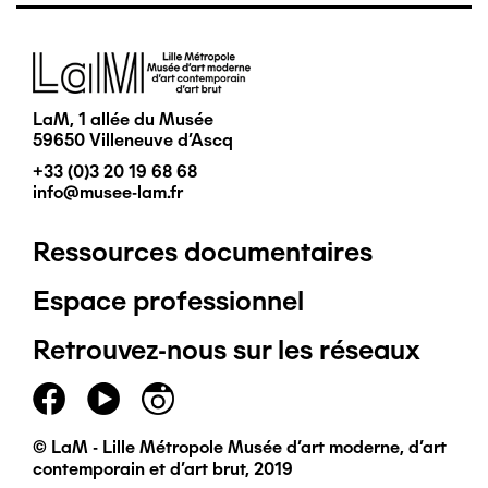
Image
LaM, 1 allée du Musée
59650 Villeneuve d'Ascq
+33 (0)3 20 19 68 68
info@musee-lam.fr
Ressources documentaires
Pied
Espace professionnel
de
Retrouvez-nous sur les réseaux
page
principal
© LaM - Lille Métropole Musée d'art moderne, d'art
contemporain et d'art brut, 2019