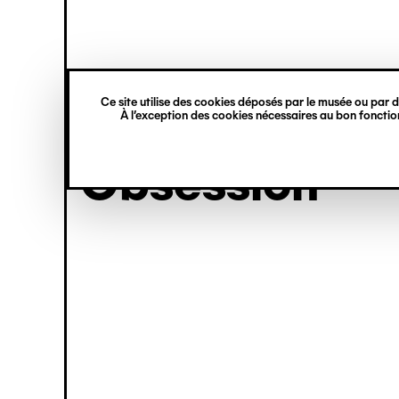
princ
Gestion des cookies
Skip
Navigation
to
main
verticale
content
Ce site utilise des cookies déposés par le musée ou par de
exhibition
À l’exception des cookies nécessaires au bon fonction
Obsession