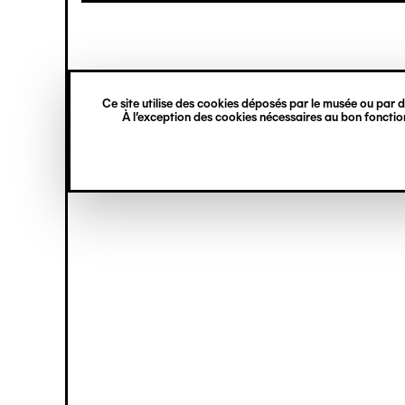
princ
Gestion des cookies
Navigation
verticale
Ce site utilise des cookies déposés par le musée ou par de
À l’exception des cookies nécessaires au bon fonction
Skip
to
main
content