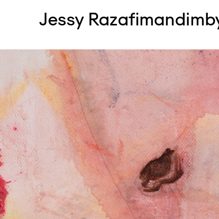
Jessy Razafimandimb