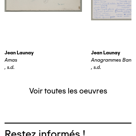
Jean Launay
Jean Launay
Amas
Anagrammes Banq
,
s.d.
,
s.d.
Voir toutes les oeuvres
Restez informés !