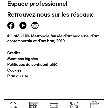
Espace professionnel
de
Retrouvez-nous sur les réseaux
page
principal
© LaM - Lille Métropole Musée d'art moderne, d'art
contemporain et d'art brut, 2019
Crédits
Pied
Mentions légales
Politiques de confidentialité
de
Cookies
Plan du site
page
secondaire
Navigation