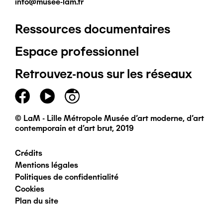
info@musee-lam.fr
Ressources documentaires
Pied
Espace professionnel
de
Retrouvez-nous sur les réseaux
page
principal
© LaM - Lille Métropole Musée d'art moderne, d'art
contemporain et d'art brut, 2019
Crédits
Pied
Mentions légales
Politiques de confidentialité
de
Cookies
Plan du site
page