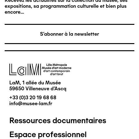
Recevez les actualités sur la collection du musée, ses
expositions, sa programmation culturelle et bien plus
encore…
S'abonner à la newsletter
Image
LaM, 1 allée du Musée
59650 Villeneuve d'Ascq
+33 (0)3 20 19 68 68
info@musee-lam.fr
Ressources documentaires
Pied
Espace professionnel
de