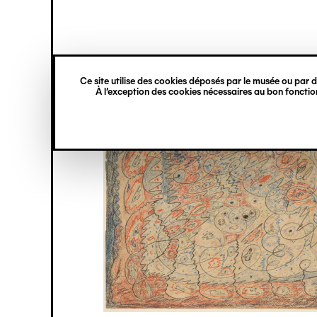
princ
Gestion des cookies
Navigation
verticale
Ce site utilise des cookies déposés par le musée ou par de
Aller
À l’exception des cookies nécessaires au bon fonction
au
contenu
principal