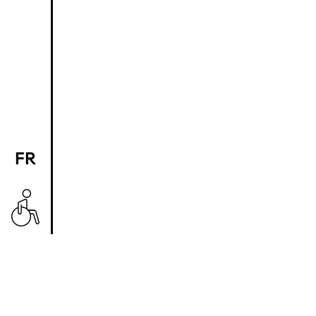
FR
EN