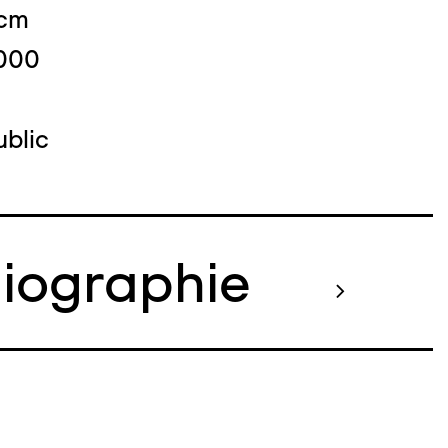
 cm
2000
blic
liographie