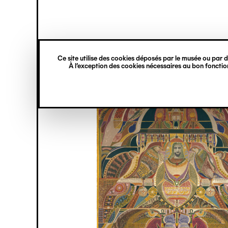
princ
Gestion des cookies
Navigation
verticale
Ce site utilise des cookies déposés par le musée ou par de
Aller
À l’exception des cookies nécessaires au bon fonction
au
contenu
principal