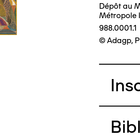
Dépôt au M
Métropole 
988.0001.1
© Adagp, P
Ins
Bib