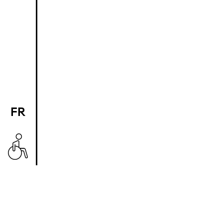
FR
EN