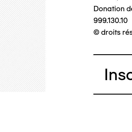
Donation d
999.130.10
© droits ré
Ins