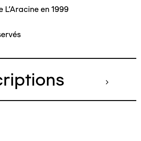
e L'Aracine en 1999
servés
criptions