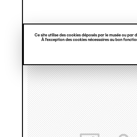
princ
Gestion des cookies
Navigation
verticale
Ce site utilise des cookies déposés par le musée ou par de
Aller
À l’exception des cookies nécessaires au bon fonction
au
contenu
principal