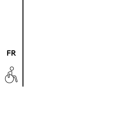
FR
EN