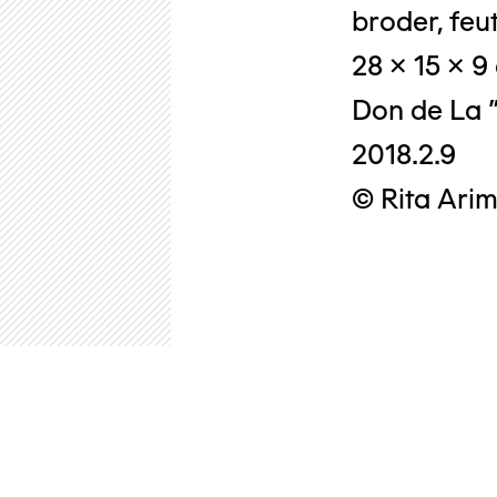
broder, feu
28 x 15 x 9
Don de La "
2018.2.9
© Rita Arim