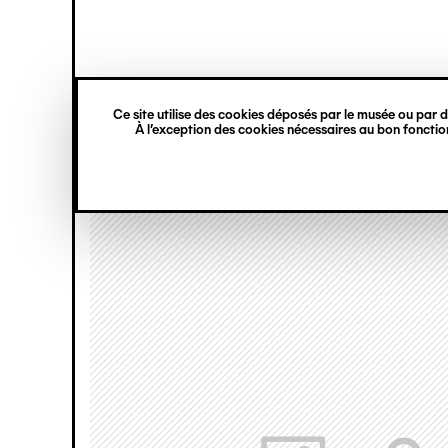
princ
Gestion des cookies
Navigation
verticale
Ce site utilise des cookies déposés par le musée ou par de
Aller
À l’exception des cookies nécessaires au bon fonction
au
contenu
principal