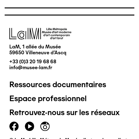
Image
LaM, 1 allée du Musée
59650 Villeneuve d'Ascq
+33 (0)3 20 19 68 68
info@musee-lam.fr
Ressources documentaires
Pied
Espace professionnel
de
Retrouvez-nous sur les réseaux
page
principal