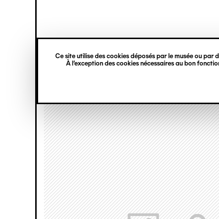
princ
Gestion des cookies
Navigation
verticale
Ce site utilise des cookies déposés par le musée ou par de
Aller
À l’exception des cookies nécessaires au bon fonction
au
contenu
principal