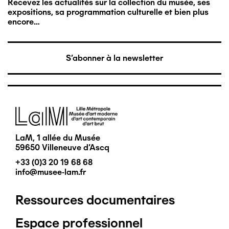
Recevez les actualités sur la collection du musée, ses
expositions, sa programmation culturelle et bien plus
encore…
S'abonner à la newsletter
Image
LaM, 1 allée du Musée
59650 Villeneuve d'Ascq
+33 (0)3 20 19 68 68
info@musee-lam.fr
Ressources documentaires
Pied
Espace professionnel