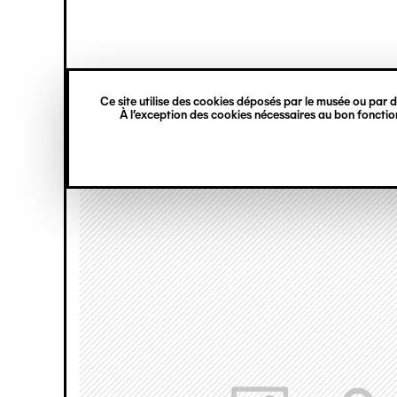
princ
Gestion des cookies
Navigation
verticale
Ce site utilise des cookies déposés par le musée ou par de
Aller
À l’exception des cookies nécessaires au bon fonction
au
contenu
principal