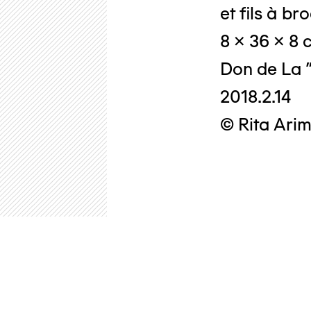
et fils à br
8 x 36 x 8 
Don de La "
2018.2.14
© Rita Arim