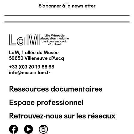
S'abonner à la newsletter
Image
LaM, 1 allée du Musée
59650 Villeneuve d'Ascq
+33 (0)3 20 19 68 68
info@musee-lam.fr
Ressources documentaires
Pied
Espace professionnel
de
Retrouvez-nous sur les réseaux
page