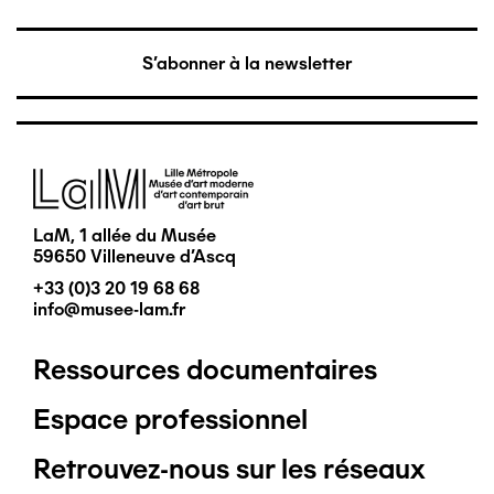
S'abonner à la newsletter
Image
LaM, 1 allée du Musée
59650 Villeneuve d'Ascq
+33 (0)3 20 19 68 68
info@musee-lam.fr
Ressources documentaires
Pied
Espace professionnel
de
Retrouvez-nous sur les réseaux
page