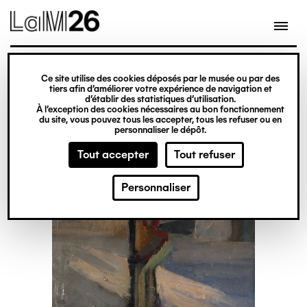
Gestion des cookies
Ce site utilise des cookies déposés par le musée ou par des
Aller
tiers afin d’améliorer votre expérience de navigation et
d’établir des statistiques d’utilisation.
au
À l’exception des cookies nécessaires au bon fonctionnement
du site, vous pouvez tous les accepter, tous les refuser ou en
contenu
personnaliser le dépôt.
principal
Tout accepter
Tout refuser
Personnaliser