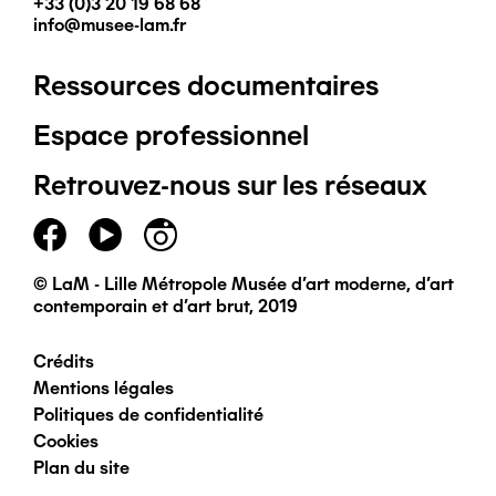
+33 (0)3 20 19 68 68
info@musee-lam.fr
Ressources documentaires
Pied
Espace professionnel
de
Retrouvez-nous sur les réseaux
page
principal
© LaM - Lille Métropole Musée d'art moderne, d'art
contemporain et d'art brut, 2019
Crédits
Pied
Mentions légales
Politiques de confidentialité
de
Cookies
Plan du site
page