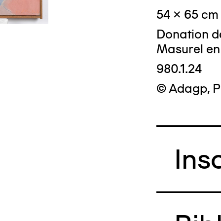
54 x 65 cm
Donation d
Masurel en
980.1.24
© Adagp, P
Ins