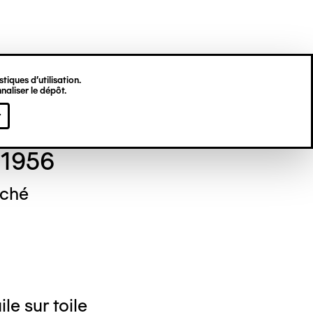
tiques d’utilisation.
naliser le dépôt.
ur VAN HECKE
r
 1956
rché
le sur toile