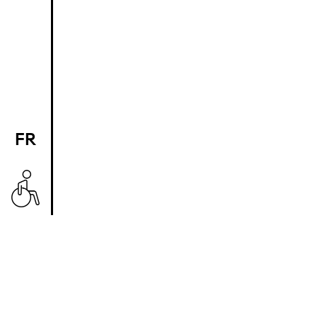
FR
EN