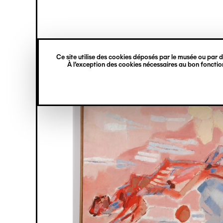
princ
Gestion des cookies
Navigation
verticale
Ce site utilise des cookies déposés par le musée ou par de
Aller
À l’exception des cookies nécessaires au bon fonction
au
contenu
principal