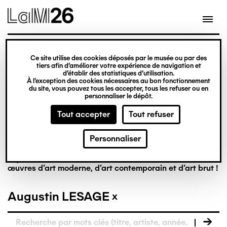
Gestion des cookies
Ce site utilise des cookies déposés par le musée ou par des
tiers afin d’améliorer votre expérience de navigation et
Aller
La collection en
d’établir des statistiques d’utilisation.
À l’exception des cookies nécessaires au bon fonctionnement
au
du site, vous pouvez tous les accepter, tous les refuser ou en
contenu
personnaliser le dépôt.
ligne
principal
Tout accepter
Tout refuser
Personnaliser
Riche de plus de 8 000 œuvres, la collection du LaM est
la première à réunir, dans un musée français, des
œuvres d’art moderne, d’art contemporain et d’art brut !
Augustin LESAGE