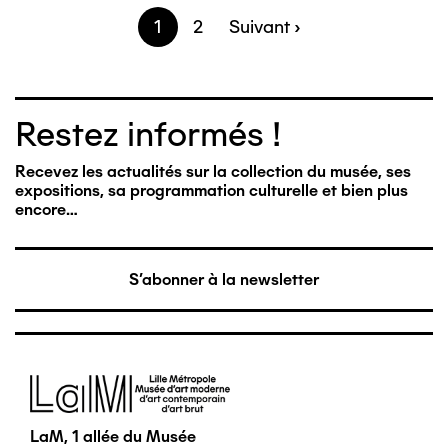
Page
1
Page
2
Page
Suivant ›
Pagination
suivante
Restez informés !
Recevez les actualités sur la collection du musée, ses
expositions, sa programmation culturelle et bien plus
encore…
S'abonner à la newsletter
Image
LaM, 1 allée du Musée