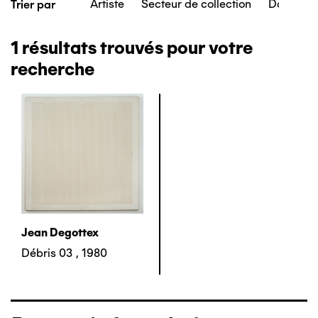
Artiste
Secteur de collection
Date de c
Trier par
1
résultats trouvés pour votre
recherche
Jean Degottex
Débris 03
,
1980