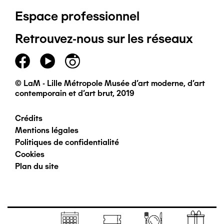
Espace professionnel
de
Retrouvez-nous sur les réseaux
page
principal
© LaM - Lille Métropole Musée d'art moderne, d'art
contemporain et d'art brut, 2019
Crédits
Pied
Mentions légales
Politiques de confidentialité
de
Cookies
Plan du site
page
secondaire
Navigation