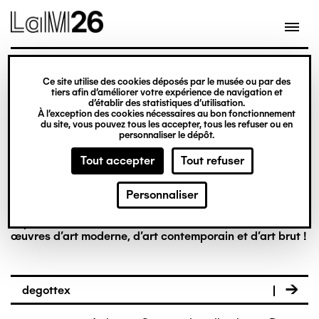
Gestion des cookies
Ce site utilise des cookies déposés par le musée ou par des
tiers afin d’améliorer votre expérience de navigation et
Aller
La collection en
d’établir des statistiques d’utilisation.
À l’exception des cookies nécessaires au bon fonctionnement
au
du site, vous pouvez tous les accepter, tous les refuser ou en
contenu
personnaliser le dépôt.
ligne
principal
Tout accepter
Tout refuser
Personnaliser
Riche de plus de 8 000 œuvres, la collection du LaM est
la première à réunir, dans un musée français, des
œuvres d’art moderne, d’art contemporain et d’art brut !