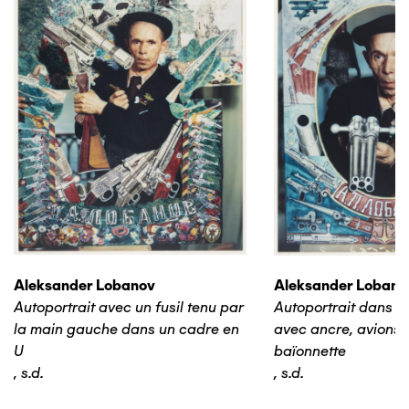
Aleksander Lobanov
Aleksander Lobano
Autoportrait avec un fusil tenu par
Autoportrait dans u
la main gauche dans un cadre en
avec ancre, avions e
U
baïonnette
,
s.d.
,
s.d.