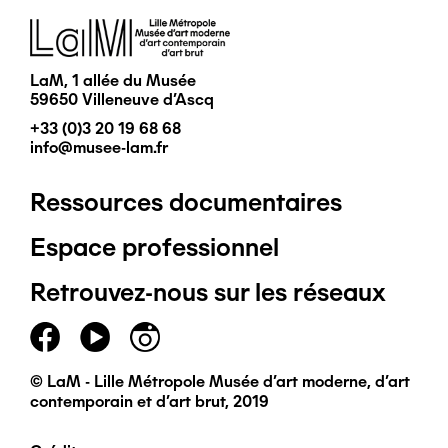
Image
LaM, 1 allée du Musée
59650 Villeneuve d'Ascq
+33 (0)3 20 19 68 68
info@musee-lam.fr
Ressources documentaires
Pied
Espace professionnel
de
Retrouvez-nous sur les réseaux
page
principal
© LaM - Lille Métropole Musée d'art moderne, d'art
contemporain et d'art brut, 2019