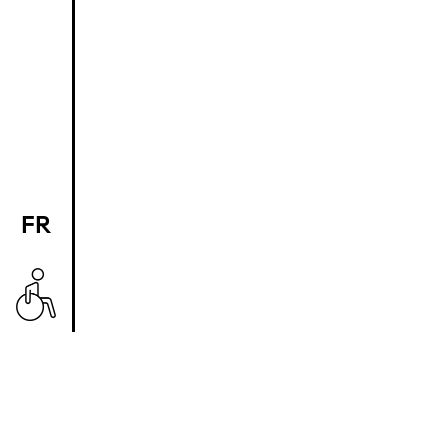
FR
EN