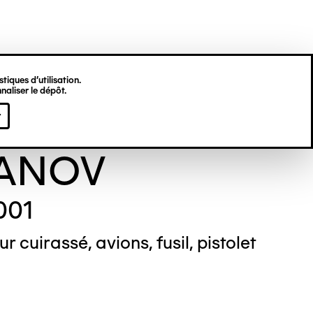
tiques d’utilisation.
naliser le dépôt.
sander
r
ANOV
001
r cuirassé, avions, fusil, pistolet