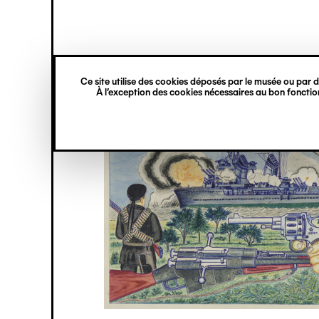
princ
Gestion des cookies
Navigation
verticale
Ce site utilise des cookies déposés par le musée ou par de
Aller
À l’exception des cookies nécessaires au bon fonction
au
contenu
principal