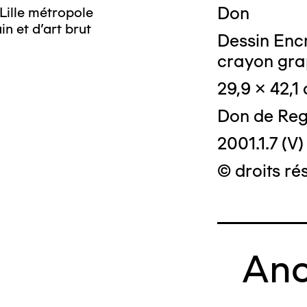
Don
Lille métropole
n et d’art brut
Dessin Encr
crayon grap
29,9 x 42,1
Don de Reg
2001.1.7 (V)
© droits ré
Anc