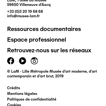
LaM, 1 allée du Musée
59650 Villeneuve d'Ascq
+33 (0)3 20 19 68 68
info@musee-lam.fr
Ressources documentaires
Pied
Espace professionnel
de
Retrouvez-nous sur les réseaux
page
principal
© LaM - Lille Métropole Musée d'art moderne, d'art
contemporain et d'art brut, 2019
Crédits
Pied
Mentions légales
Politiques de confidentialité
de
Cookies