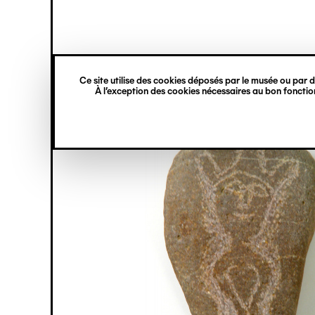
princ
Gestion des cookies
Navigation
verticale
Ce site utilise des cookies déposés par le musée ou par de
Aller
À l’exception des cookies nécessaires au bon fonction
au
contenu
principal