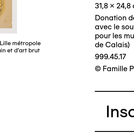
31,8 x 24,8
Donation de
avec le sou
pour les m
Lille métropole
de Calais)
n et d’art brut
999.45.17
© Famille 
Ins