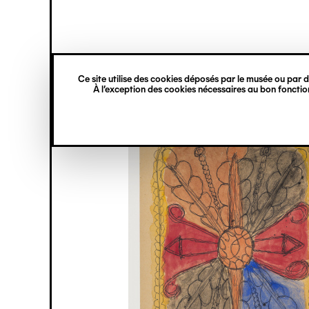
princ
Gestion des cookies
Navigation
verticale
Ce site utilise des cookies déposés par le musée ou par de
Aller
À l’exception des cookies nécessaires au bon fonction
au
contenu
principal