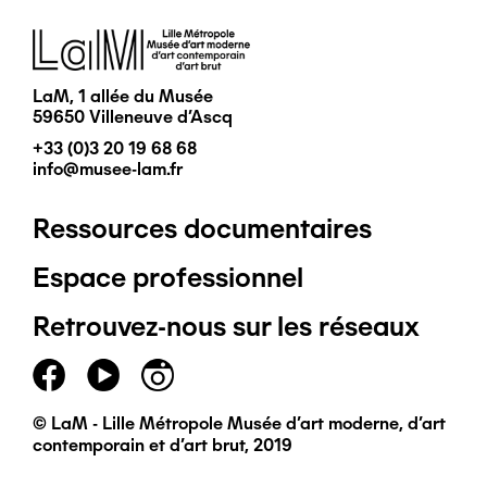
Image
LaM, 1 allée du Musée
59650 Villeneuve d'Ascq
+33 (0)3 20 19 68 68
info@musee-lam.fr
Ressources documentaires
Pied
Espace professionnel
de
Retrouvez-nous sur les réseaux
page
principal
© LaM - Lille Métropole Musée d'art moderne, d'art
contemporain et d'art brut, 2019