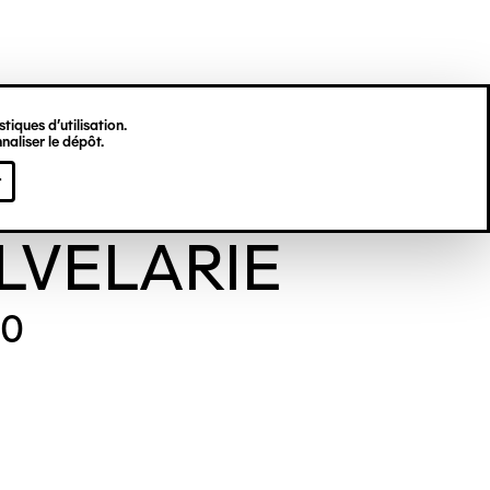
tiques d’utilisation.
naliser le dépôt.
ilde
r
LVELARIE
30