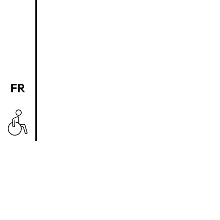
FR
EN