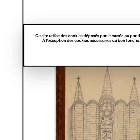
princ
Gestion des cookies
Navigation
verticale
Ce site utilise des cookies déposés par le musée ou par de
Aller
À l’exception des cookies nécessaires au bon fonction
au
contenu
principal