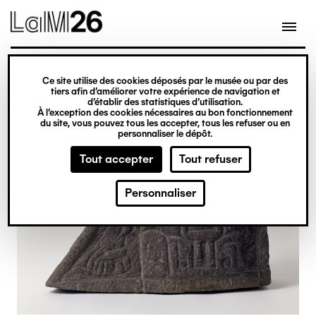
Gestion des cookies
Ce site utilise des cookies déposés par le musée ou par des
Aller
tiers afin d’améliorer votre expérience de navigation et
d’établir des statistiques d’utilisation.
au
À l’exception des cookies nécessaires au bon fonctionnement
du site, vous pouvez tous les accepter, tous les refuser ou en
contenu
personnaliser le dépôt.
principal
Tout accepter
Tout refuser
Personnaliser