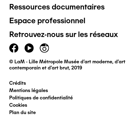
Ressources documentaires
Pied
Espace professionnel
de
Retrouvez-nous sur les réseaux
page
principal
© LaM - Lille Métropole Musée d'art moderne, d'art
contemporain et d'art brut, 2019
Crédits
Pied
Mentions légales
Politiques de confidentialité
de
Cookies
Plan du site
page
secondaire