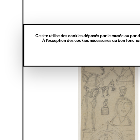
princ
Gestion des cookies
Navigation
verticale
Ce site utilise des cookies déposés par le musée ou par de
Aller
À l’exception des cookies nécessaires au bon fonction
au
contenu
principal