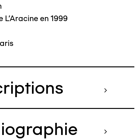
m
e L'Aracine en 1999
aris
criptions
liographie