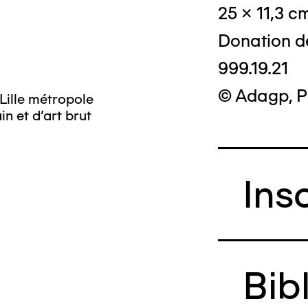
25 x 11,3 c
Donation d
999.19.21
© Adagp, P
Lille métropole
n et d’art brut
Ins
Bib