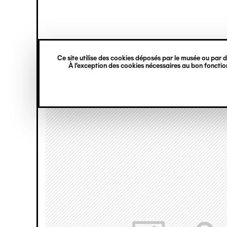
princ
Gestion des cookies
Navigation
verticale
Ce site utilise des cookies déposés par le musée ou par de
Aller
À l’exception des cookies nécessaires au bon fonction
au
contenu
principal