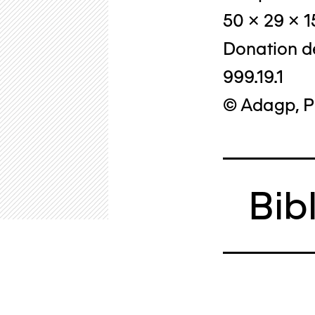
50 x 29 x 
Donation d
999.19.1
© Adagp, P
Bib