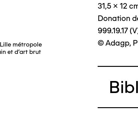
31,5 x 12 c
Donation d
999.19.17 (V
© Adagp, P
Lille métropole
© Crédit phot
n et d’art brut
Bib