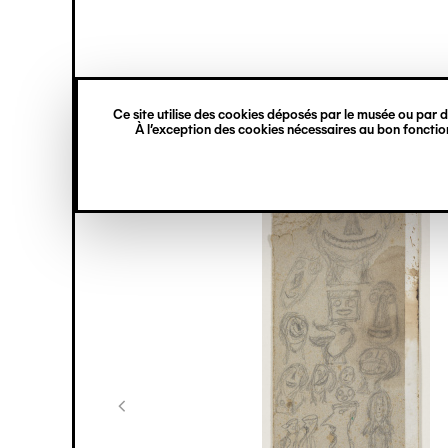
princ
Gestion des cookies
Navigation
verticale
Ce site utilise des cookies déposés par le musée ou par de
Aller
À l’exception des cookies nécessaires au bon fonction
au
contenu
principal