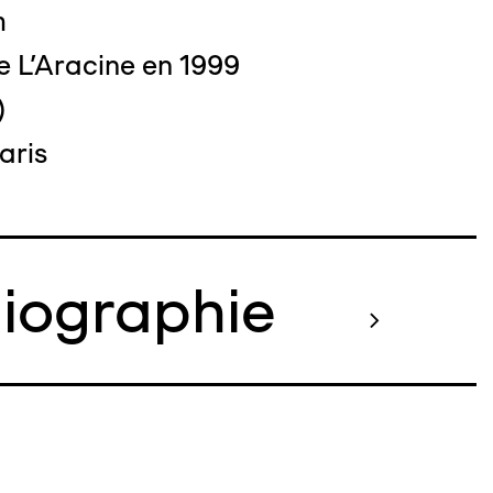
m
e L'Aracine en 1999
)
aris
o : DUBART Cécile
liographie