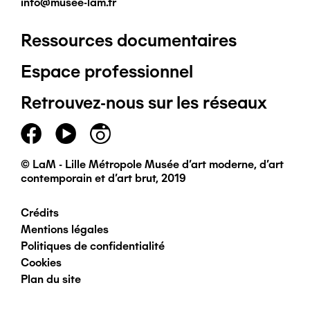
info@musee-lam.fr
Ressources documentaires
Pied
Espace professionnel
de
Retrouvez-nous sur les réseaux
page
principal
© LaM - Lille Métropole Musée d'art moderne, d'art
contemporain et d'art brut, 2019
Crédits
Pied
Mentions légales
Politiques de confidentialité
de
Cookies
Plan du site
page