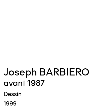
©
m
c
Joseph BARBIERO
avant 1987
Dessin
1999