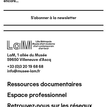
encore…
S'abonner à la newsletter
Image
LaM, 1 allée du Musée
59650 Villeneuve d'Ascq
+33 (0)3 20 19 68 68
info@musee-lam.fr
Ressources documentaires
Pied
Espace professionnel
de
Retrouvez-nous sur les réseaux