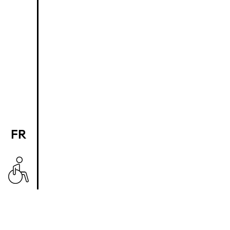
FR
EN